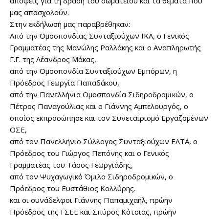
απόψεις για τη δράση του σωματείου και τα θέματα που
μας απασχολούν.
Στην εκδήλωσή μας παραβρέθηκαν:
Από την Ομοσπονδίας Συνταξιούχων ΙΚΑ, ο Γενικός
Γραμματέας της Μανώλης Ραλλάκης και ο Αναπληρωτής
Γ.Γ. της Λέανδρος Μάκας,
από την Ομοσπονδία Συνταξιούχων Εμπόρων, η
Πρόεδρος Γεωργία Παπαδάκου,
από την Πανελλήνια Ομοσπονδία Σιδηροδρομικών, ο
Πέτρος Παναγούλιας και ο Γιάννης Αμπελουργός, ο
οποίος εκπροσώπησε και τον Συνεταιρισμό Εργαζομένων
ΟΣΕ,
από τον Πανελλήνιο Σύλλογος Συνταξιούχων ΕΛΤΑ, ο
Πρόεδρος του Γιώργος Πεπόνης και ο Γενικός
Γραμματέας του Τάσος Γεωργιάδης,
από τον Ψυχαγωγικό Όμιλο Σιδηροδρομικών, ο
Πρόεδρος του Ευστάθιος Κολλύρης.
και οι συνάδελφοι Γιάννης Παπαμιχαήλ, πρώην
Πρόεδρος της ΓΣΕΕ και Σπύρος Κότσιας, πρώην