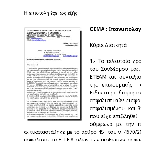
Η επιστολή έχει ως εξής:
ΘΕΜΑ : Επανυπολογ
Κύριε Διοικητά,
1.-
Το τελευταίο χρο
του Συνδέσμου μας,
ΕΤΕΑΜ και συνταξιο
της επικουρικής σ
Ειδικότερα διαμαρτ
ασφαλιστικών εισφο
ασφαλισμένου και 3
που είχε επιβληθεί α
σύμφωνα με την π
αντικαταστάθηκε με το άρθρο 45 του ν. 4670/2
ασφάλιση στο Ε.Τ.Ε.Α. όλων των μισθωτών, ασφαλ