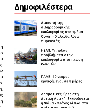
Δημοφιλέστερα
Διακοπή της
σιδηροδρομικής
κυκλοφορίας στο τμήμα
Οινόη – Χαλκίδα λόγω
πυρκαγιάς
λη
ΗΣΑΠ: Υπήρξαν
το
προβλήματα στην
ού
κυκλοφορία από πτώση
κλαδιών
ς.
ων
ου
ΠΑΜΕ: 10 νεκροί
εργαζόμενοι σε 8 μέρες
ρο
ή,
Δραματικές ώρες στη
ως
Δυτική Αττική: Εκκενώνεται
κή
η Ψάθα -Φλόγες δίπλα στα
:
σπίτια και νέο 112