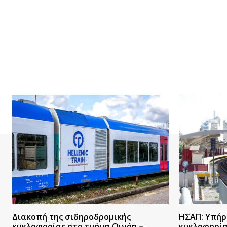
Διακοπή της σιδηροδρομικής
ΗΣΑΠ: Υπήρ
κυκλοφορίας στο τμήμα Οινόη –
κυκλοφορί