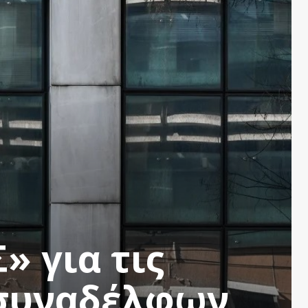
» για τις
 συναδέλφων