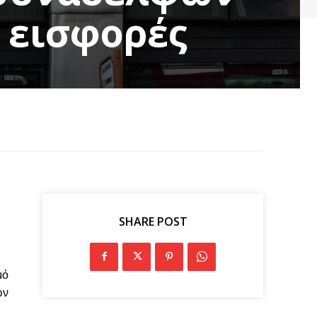
 εισφορές
SHARE POST
μό
ων