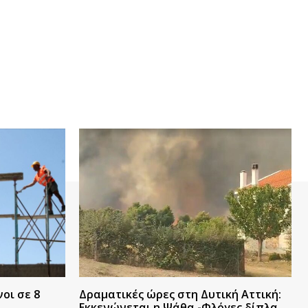
οι σε 8
Δραματικές ώρες στη Δυτική Αττική:
Εκκενώνεται η Ψάθα -Φλόγες δίπλα