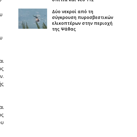
Δύο νεκροί από τη
ου
σύγκρουση πυροσβεστικών
ελικοπτέρων στην περιοχή
της Ψάθας
ου
αι
ος
ν.
ής
αι
ος
ου