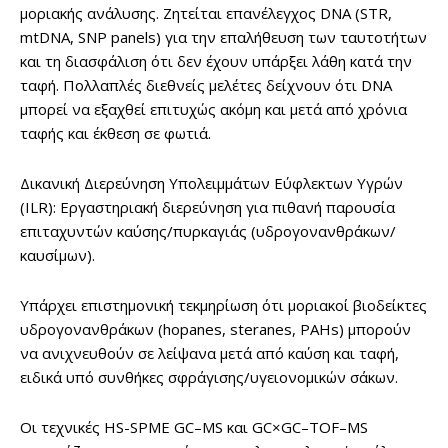
μοριακής ανάλυσης. Ζητείται επανέλεγχος DNA (STR,
mtDNA, SNP panels) για την επαλήθευση των ταυτοτήτων
και τη διασφάλιση ότι δεν έχουν υπάρξει λάθη κατά την
ταφή. Πολλαπλές διεθνείς μελέτες δείχνουν ότι DNA
μπορεί να εξαχθεί επιτυχώς ακόμη και μετά από χρόνια
ταφής και έκθεση σε φωτιά.
Δικανική Διερεύνηση Υπολειμμάτων Εύφλεκτων Υγρών
(ILR): Εργαστηριακή διερεύνηση για πιθανή παρουσία
επιταχυντών καύσης/πυρκαγιάς (υδρογονανθράκων/
καυσίμων).
Υπάρχει επιστημονική τεκμηρίωση ότι μοριακοί βιοδείκτες
υδρογονανθράκων (hopanes, steranes, PAHs) μπορούν
να ανιχνευθούν σε λείψανα μετά από καύση και ταφή,
ειδικά υπό συνθήκες σφράγισης/υγειονομικών σάκων.
Οι τεχνικές HS-SPME GC–MS και GC×GC–TOF–MS