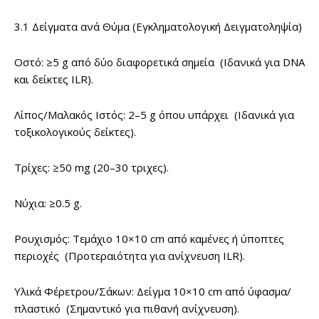
3.1 Δείγματα ανά Θύμα (Εγκληματολογική Δειγματοληψία)
Οστό: ≥5 g από δύο διαφορετικά σημεία (Ιδανικά για DNA
και δείκτες ILR).
Λίπος/Μαλακός Ιστός: 2–5 g όπου υπάρχει (Ιδανικά για
τοξικολογικούς δείκτες).
Τρίχες: ≥50 mg (20–30 τριχες).
Νύχια: ≥0.5 g.
Ρουχισμός: Τεμάχιο 10×10 cm από καμένες ή ύποπτες
περιοχές (Προτεραιότητα για ανίχνευση ILR).
Υλικά Φέρετρου/Σάκων: Δείγμα 10×10 cm από ύφασμα/
πλαστικό (Σημαντικό για πιθανή ανίχνευση).