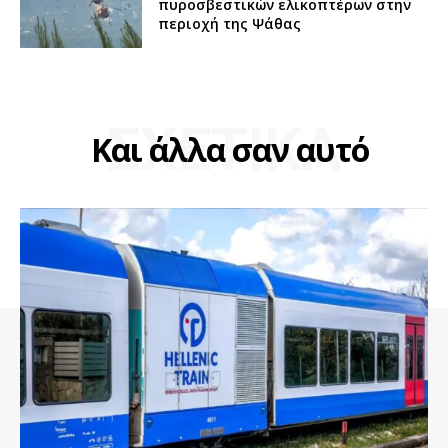
πυροσβεστικών ελικοπτέρων στην
περιοχή της Ψάθας
ΣΧΕΤΙΚΑ
Και άλλα σαν αυτό