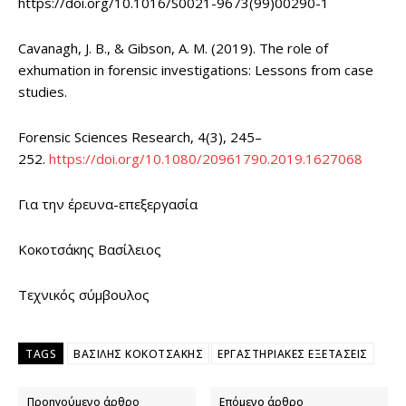
https://doi.org/10.1016/S0021-9673(99)00290-1
Cavanagh, J. B., & Gibson, A. M. (2019). The role of
exhumation in forensic investigations: Lessons from case
studies.
Forensic Sciences Research, 4(3), 245–
252.
https://doi.org/10.1080/20961790.2019.1627068
Για την έρευνα-επεξεργασία
Κοκοτσάκης Βασίλειος
Τεχνικός σύμβουλος
TAGS
ΒΑΣΙΛΗΣ ΚΟΚΟΤΣΑΚΗΣ
ΕΡΓΑΣΤΗΡΙΑΚΕΣ ΕΞΕΤΑΣΕΙΣ
Προηγούμενο άρθρο
Επόμενο άρθρο