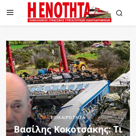
ΕΠΙΚΑΙΡΌΤΗΤΑ
Βασίλης Κοκοτσάκης: Τι