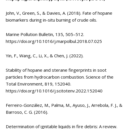
John, V., Green, S., & Davies, A. (2018). Fate of hopane
biomarkers during in-situ burning of crude oils.
Marine Pollution Bulletin, 135, 505–512.
https://doi.org/10.1016/j.marpolbul.2018.07.025
Yin, F., Wang, C., Li, X., & Chen, J. (2022).
Stability of hopane and sterane fingerprints in soot
particles from hydrocarbon combustion. Science of the
Total Environment, 819, 152040.
https://doi.org/10.1016/j.scitotenv.2022.152040
Ferreiro-González, M., Palma, M., Ayuso, J., Arrebola, F. J., &
Barroso, C. G. (2016).
Determination of ignitable liquids in fire debris: A review.