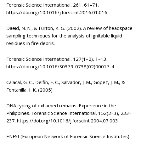
Forensic Science International, 261, 61–71.
https://doi.org/10.1016/j.forsciint.2016.01.016
Daeid, N. N., & Furton, K. G. (2002). A review of headspace
sampling techniques for the analysis of ignitable liquid
residues in fire debris.
Forensic Science International, 127(1–2), 1–13.
https://doi.org/10.1016/S0379-0738(02)00017-4
Calacal, G. C., Delfin, F. C., Salvador, J. M., Gopez, J. M., &
Fontanilla, I. K. (2005).
DNA typing of exhumed remains: Experience in the
Philippines. Forensic Science International, 152(2–3), 233–
237. https://doi.org/10.1016/j.forsciint.2004.07.003
ENFSI (European Network of Forensic Science Institutes).