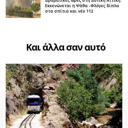
Δραματικές ώρες στη Δυτική Αττική:
Εκκενώνεται η Ψάθα -Φλόγες δίπλα
στα σπίτια και νέο 112
ΣΧΕΤΙΚΑ
Και άλλα σαν αυτό