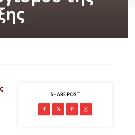
ξης
ς
SHARE POST