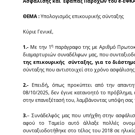
Ασφάλισης και Εφάπαξ Παροχών του e-ΕΦΚ
ΘΕΜΑ :
Υπολογισμός επικουρικής σύνταξης
Κύριε Γενικέ,
η
1.-
Με την 1
παράγραφο της με Αριθμό Πρωτοκ
διαμαρτυριών συναδέλφων μας, που συνταξιο
της επικουρικής σύνταξης, για το διάστημα
σύνταξης που αντιστοιχεί στο χρόνο ασφάλισης τ
2.-
Επειδή
,
όπως προκύπτει από την απαντη
08/10/2025, δεν έγινε κατανοητό το πρόβλημα,
στην επανεξέτασή του, λαμβάνοντας υπόψη σας τ
3.
– Συνάδελφός μας που υπήχθη στην ασφάλισ
αφού το Ταμείο αυτό άλλαξε πολλές ονομ
συνταξιοδοτήθηκε στο τέλος του 2018 σε ηλικία