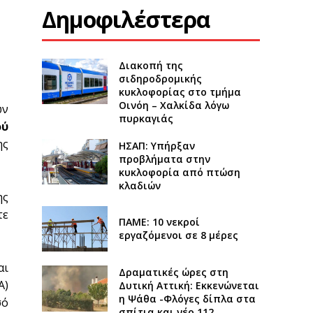
Δημοφιλέστερα
Διακοπή της
σιδηροδρομικής
κυκλοφορίας στο τμήμα
Οινόη – Χαλκίδα λόγω
ων
πυρκαγιάς
ού
ης
ΗΣΑΠ: Υπήρξαν
προβλήματα στην
κυκλοφορία από πτώση
κλαδιών
ης
τε
ΠΑΜΕ: 10 νεκροί
εργαζόμενοι σε 8 μέρες
αι
Δραματικές ώρες στη
Α)
Δυτική Αττική: Εκκενώνεται
η Ψάθα -Φλόγες δίπλα στα
σό
σπίτια και νέο 112