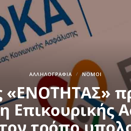
ΑΛΛΗΛΟΓΡΑΦΊΑ
ΝΌΜΟΙ
ς «ΕΝΟΤΗΤΑΣ» πρ
η Επικουρικής 
 τον τρόπο υπολ