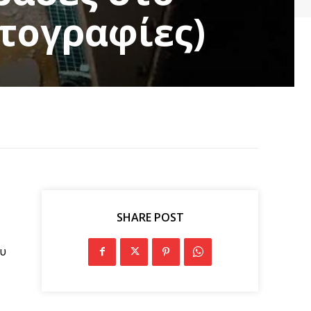
τογραφίες)
SHARE POST
ου