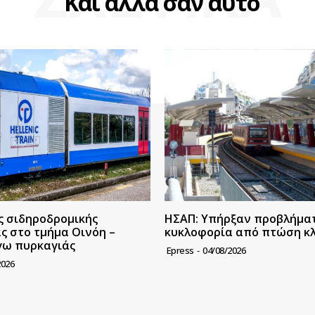
Και άλλα σαν αυτό
ς σιδηροδρομικής
ΗΣΑΠ: Υπήρξαν προβλήμα
ς στο τμήμα Οινόη –
κυκλοφορία από πτώση κ
γω πυρκαγιάς
Epress
-
04/08/2026
2026