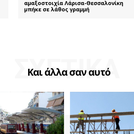
αμαξοστοιχία Λάρισα-Θεσσαλονίκη
μπήκε σε λάθος γραμμή
ΣΧΕΤΙΚΑ
Και άλλα σαν αυτό