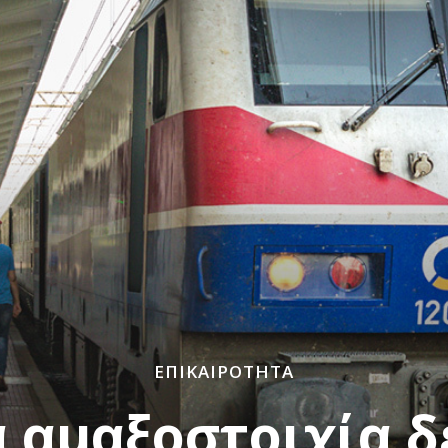
ΕΠΙΚΑΙΡΌΤΗΤΑ
α αμαξοστοιχία δ