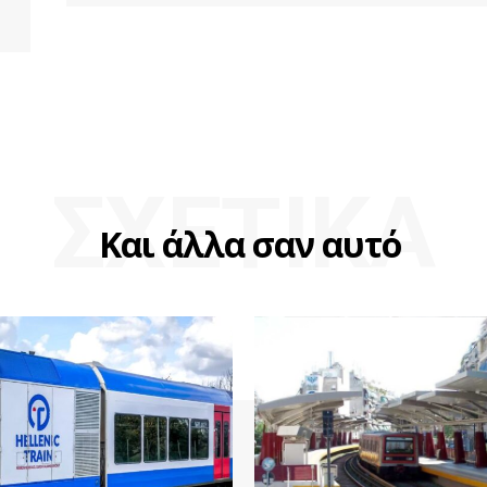
ΣΧΕΤΙΚΑ
Και άλλα σαν αυτό