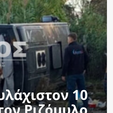
υλάχιστον 10
τον Ριζόμυλο