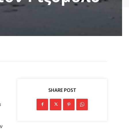
SHARE POST
α
αν