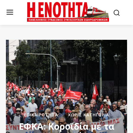
ΕΠΙΚΑΙΡΌΤΗΤΑ
ΧΩΡΊΣ ΚΑΤΗΓΟΡΊΑ
ΕΦΚΑ: Κοροϊδία με τα