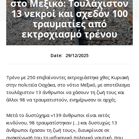
στο Μεξικό: Τουλάχιστον
13 νεκροί και σχεδόν 100
τραυματίες από
εκτροχιασμό τρένου
29/12/2025
Date:
Τρένο με 250 επιβαίνοντες εκτροχιάστηκε χθες Κυριακή
στην πολιτεία Οαχάκα, στο νότιο Μεξικό, με αποτέλεσμα
τουλάχιστον 13 άνθρωποι να χάσουν τη ζωή τους και
άλλοι 98 να τραυματιστούν, ενημέρωσαν οι αρχές.
Μετά το δυστύχημα «139 άνθρωποι είναι εκτός
κινδύνου, 98 τραυματίστηκαν (…) και δυστυχώς 13
άνθρωποι έχασαν τη ζωή τους», διευκρίνισε σε
ανακοίνωσή του το μεξικανικό πολεμικό ναυτικό, που