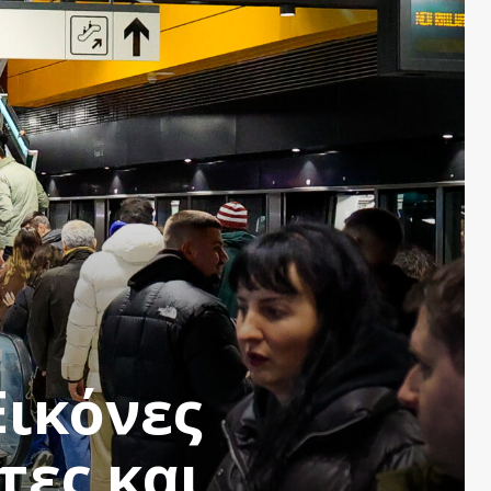
Εικόνες
τες και