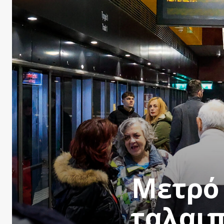
Μετρό 
ταλαιπ