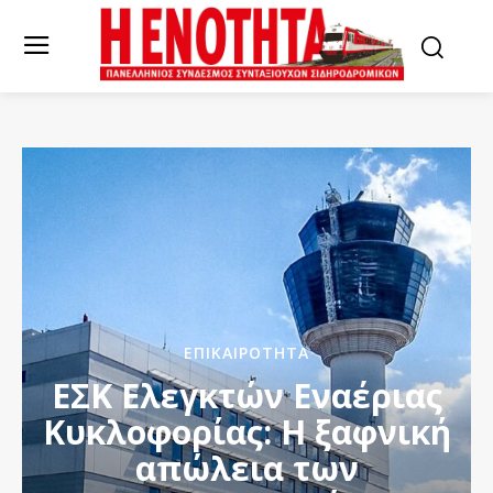
ΕΠΙΚΑΙΡΌΤΗΤΑ
ΕΣΚ Ελεγκτών Εναέριας
Κυκλοφορίας: Η ξαφνική
απώλεια των