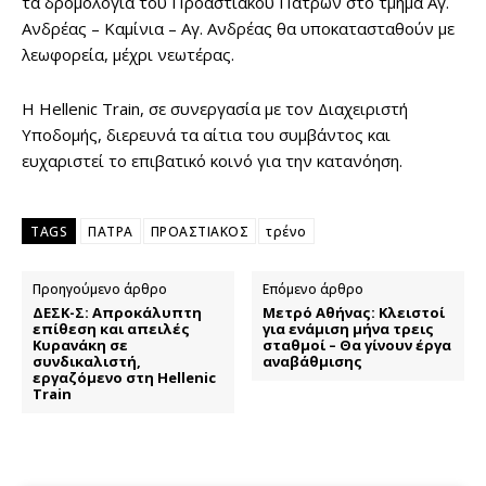
τα δρομολόγια του Προαστιακού Πατρών στο τμήμα Αγ.
Ανδρέας – Καμίνια – Αγ. Ανδρέας θα υποκατασταθούν με
λεωφορεία, μέχρι νεωτέρας.
Η Hellenic Train, σε συνεργασία με τον Διαχειριστή
Υποδομής, διερευνά τα αίτια του συμβάντος και
ευχαριστεί το επιβατικό κοινό για την κατανόηση.
TAGS
ΠΑΤΡΑ
ΠΡΟΑΣΤΙΑΚΟΣ
τρένο
Προηγούμενο άρθρο
Επόμενο άρθρο
ΔΕΣΚ-Σ: Απροκάλυπτη
Μετρό Αθήνας: Κλειστοί
επίθεση και απειλές
για ενάμιση μήνα τρεις
Κυρανάκη σε
σταθμοί – Θα γίνουν έργα
συνδικαλιστή,
αναβάθμισης
εργαζόμενο στη Hellenic
Train