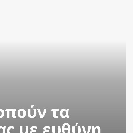
οπούν τα
ας με ευθύνη