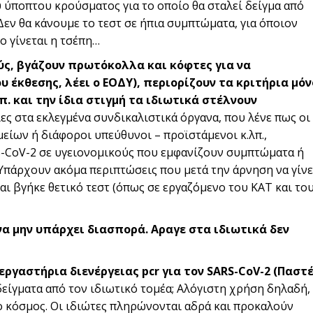
υ ύποπτου κρούσματος για το οποίο θα σταλεί δείγμα από
«Δεν θα κάνουμε το τεστ σε ήπια συμπτώματα, για όποιον
ο γίνεται η τσέπη…
ύς, βγάζουν πρωτόκολλα και κόφτες για να
υ έκθεσης, λέει ο ΕΟΔΥ), περιορίζουν τα κριτήρια μόν
π. και την ίδια στιγμή τα ιδιωτικά στέλνουν
ες στα εκλεγμένα συνδικαλιστικά όργανα, που λένε πως οι
ίων ή διάφοροι υπεύθυνοι – προϊστάμενοι κ.λπ.,
RS-CoV-2 σε υγειονομικούς που εμφανίζουν συμπτώματα ή
Υπάρχουν ακόμα περιπτώσεις που μετά την άρνηση να γίνε
αι βγήκε θετικό τεστ (όπως σε εργαζόμενο του ΚΑΤ και το
 να μην υπάρχει διασπορά. Αραγε στα ιδιωτικά δεν
ργαστήρια διενέργειας pcr για τον SARS-CoV-2 (Παστ
δείγματα από τον ιδιωτικό τομέα; Αλόγιστη χρήση δηλαδή,
ο κόσμος. Οι ιδιώτες πληρώνονται αδρά και προκαλούν