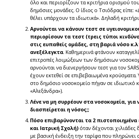
όλο και περιορίζουν τα κριτήρια ορισμού το
δημόσιες μονάδες. Ο ίδιος ο Τσιόδρας είπε: 
θέλει υπάρχουν τα ιδιωτικά». Δηλαδή κριτήρι
Αρνούνται να κάνουν τεστ σε υγειονομικο
περιορίσουν τα τεστ (τρεις τύποι κινδύνο
στις ευπαθείς ομάδες, στη βαριά νόσο κ.λ
ανεξέλεγκτα
. Καθημερινά φτάνουν καταγγελί
επιτροπές λοιμώξεων των δημόσιων νοσοκομε
αρνούνται να διενεργήσουν τεστ για τον SA
έχουν εκτεθεί σε επιβεβαιωμένα κρούσματα. 
στο δημόσιο νοσοκομείο πήγαν σε ιδιωτικό κ
«Αλεξάνδρα»).
Λένε να μη συρρέουν στα νοσοκομεία, για
διασπείρεται η νόσος;;
Πόσο επιβαρύνονται τα 2 πιστοποιημένα ε
και Ιατρική Σχολή)
όταν δέχονται χιλιάδες 
με βασική ένδειξη την ταρίφα που πληρώνει 