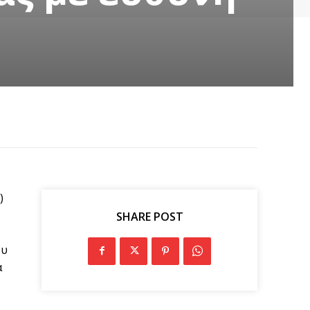
)
SHARE POST
ου
α