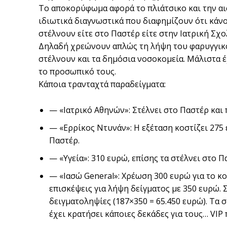
Το αποκορύφωμα αφορά το πλιάτσικο και την αισ
ιδιωτικά διαγνωστικά που διαφημίζουν ότι κάνο
στέλνουν είτε στο Παστέρ είτε στην Ιατρική Σχο
Δηλαδή χρεώνουν απλώς τη λήψη του φαρυγγικού
στέλνουν και τα δημόσια νοσοκομεία. Μάλιστα έχ
το προσωπικό τους.
Κάποια τρανταχτά παραδείγματα:
— «Ιατρικό Αθηνών»: Στέλνει στο Παστέρ και 
— «Ερρίκος Ντυνάν»: Η εξέταση κοστίζει 275 
Παστέρ.
— «Υγεία»: 310 ευρώ, επίσης τα στέλνει στο Π
— «Ιασώ General»: Χρέωση 300 ευρώ για το κοι
επισκέψεις για λήψη δείγματος με 350 ευρώ. 
δειγματοληψίες (187×350 = 65.450 ευρώ). Τα 
έχει κρατήσει κάποιες δεκάδες για τους… VIP 