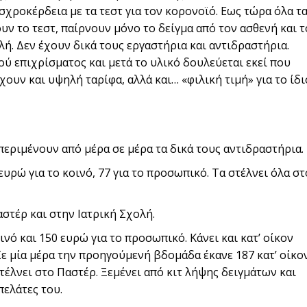
χροκέρδεια με τα τεστ για τον κορονοϊό. Εως τώρα όλα τ
υν το τεστ, παίρνουν μόνο το δείγμα από τον ασθενή και τ
λή. Δεν έχουν δικά τους εργαστήρια και αντιδραστήρια.
 επιχρίσματος και μετά το υλικό δουλεύεται εκεί που
ουν και υψηλή ταρίφα, αλλά και… «φιλική τιμή» για το ίδι
περιμένουν από μέρα σε μέρα τα δικά τους αντιδραστήρια.
ευρώ για το κοινό, 77 για το προσωπικό. Τα στέλνει όλα στ
αστέρ και στην Ιατρική Σχολή.
νό και 150 ευρώ για το προσωπικό. Κάνει και κατ’ οίκον
Σε μία μέρα την προηγούμενή βδομάδα έκανε 187 κατ’ οίκο
στέλνει στο Παστέρ. Ξεμένει από κιτ λήψης δειγμάτων και
πελάτες του.