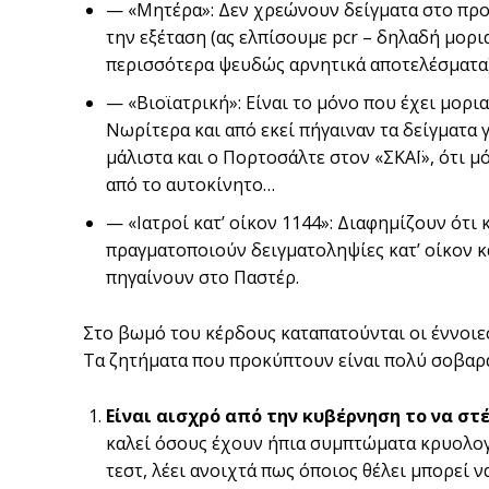
— «Μητέρα»: Δεν χρεώνουν δείγματα στο προσ
την εξέταση (ας ελπίσουμε pcr – δηλαδή μορια
περισσότερα ψευδώς αρνητικά αποτελέσματα) 
— «Βιοϊατρική»: Είναι το μόνο που έχει μορια
Νωρίτερα και από εκεί πήγαιναν τα δείγματα 
μάλιστα και ο Πορτοσάλτε στον «ΣΚΑΪ», ότι μ
από το αυτοκίνητο…
— «Ιατροί κατ’ οίκον 1144»: Διαφημίζουν ότι 
πραγματοποιούν δειγματοληψίες κατ’ οίκον κα
πηγαίνουν στο Παστέρ.
Στο βωμό του κέρδους καταπατούνται οι έννοιε
Τα ζητήματα που προκύπτουν είναι πολύ σοβαρ
Είναι αισχρό από την κυβέρνηση το να στ
καλεί όσους έχουν ήπια συμπτώματα κρυολογή
τεστ, λέει ανοιχτά πως όποιος θέλει μπορεί ν