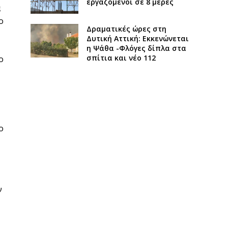
εργαζόμενοι σε 8 μέρες
α
ο
Δραματικές ώρες στη
Δυτική Αττική: Εκκενώνεται
η Ψάθα -Φλόγες δίπλα στα
σπίτια και νέο 112
ο
ο
ν