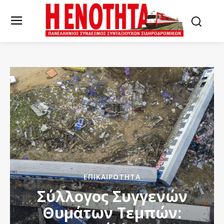
ΕΠΙΚΑΙΡΌΤΗΤΑ
Σύλλογος Συγγενών
Θυμάτων Τεμπών: