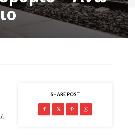
ιο
SHARE POST
κά