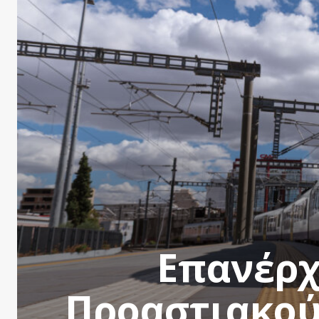
Eπανέρχ
Προαστιακού