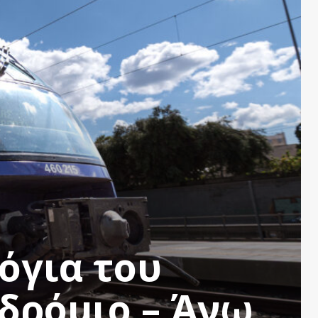
όγια του
δρόμιο – Άνω