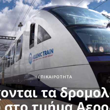
ΕΠΙΚΑΙΡΌΤΗΤΑ
ονται τα δρομολ
 στο τμήμα Αερο