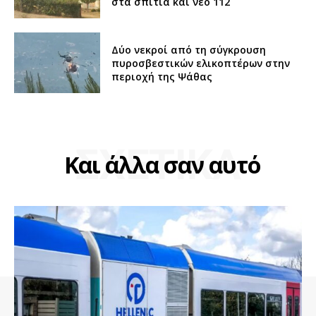
στα σπίτια και νέο 112
Δύο νεκροί από τη σύγκρουση
πυροσβεστικών ελικοπτέρων στην
περιοχή της Ψάθας
ΣΧΕΤΙΚΑ
Και άλλα σαν αυτό