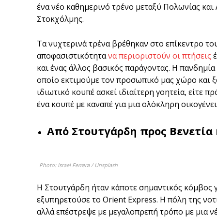
ένα νέο καθημερινό τρένο μεταξύ Πολωνίας και 
Στοκχόλμης.
Τα νυχτερινά τρένα βρέθηκαν στο επίκεντρο το
αποφασιστικότητα
να περιοριστούν οι πτήσεις
έ
και ένας άλλος βασικός παράγοντας. Η πανδημία
οποίο εκτιμούμε τον προσωπικό μας χώρο και ξ
ιδιωτικό κουπέ ασκεί ιδιαίτερη γοητεία, είτε πρ
ένα κουπέ με καναπέ για μια ολόκληρη οικογένει
Από Στουτγάρδη προς Βενετία 
Photo: Israel Ferrera / Unsplash
Η Στουτγάρδη ήταν κάποτε σημαντικός κόμβος γι
εξυπηρετούσε το Orient Express. Η πόλη της νο
αλλά επέστρεψε με μεγαλοπρεπή τρόπο με μια νέ