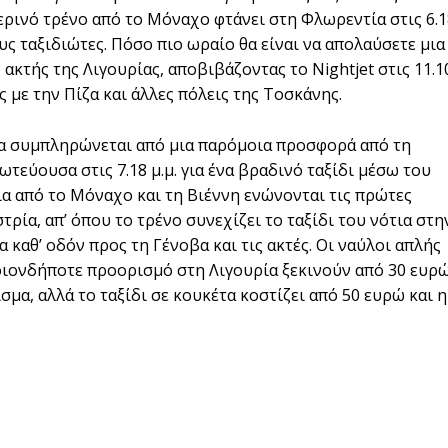
ρινό τρένο από το Μόναχο φτάνει στη Φλωρεντία στις 6.1
ους ταξιδιώτες. Πόσο πιο ωραίο θα είναι να απολαύσετε μια
ακτής της Λιγουρίας, αποβιβάζοντας το Nightjet στις 11.1
ις με την Πίζα και άλλες πόλεις της Τοσκάνης.
ία συμπληρώνεται από μια παρόμοια προσφορά από τη
τεύουσα στις 7.18 μ.μ. για ένα βραδινό ταξίδι μέσω του
 από το Μόναχο και τη Βιέννη ενώνονται τις πρώτες
τρία, απ’ όπου το τρένο συνεχίζει το ταξίδι του νότια στη
 καθ’ οδόν προς τη Γένοβα και τις ακτές. Οι ναύλοι απλής
οιονδήποτε προορισμό στη Λιγουρία ξεκινούν από 30 ευρ
ισμα, αλλά το ταξίδι σε κουκέτα κοστίζει από 50 ευρώ και η