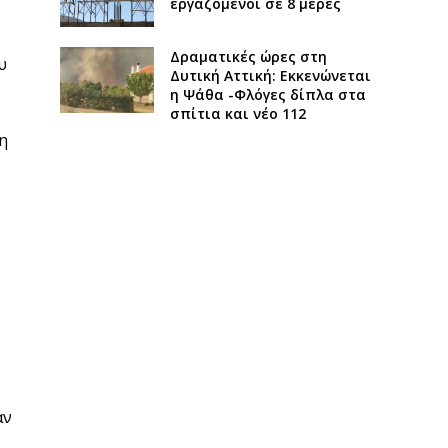
εργαζόμενοι σε 8 μέρες
Δραματικές ώρες στη
υ
Δυτική Αττική: Εκκενώνεται
η Ψάθα -Φλόγες δίπλα στα
σπίτια και νέο 112
η
αν