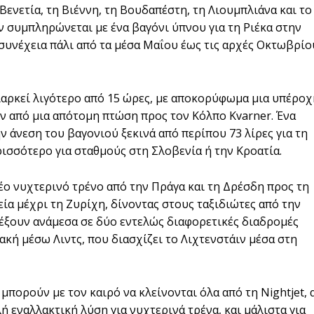
Βενετία, τη Βιέννη, τη Βουδαπέστη, τη Λιουμπλιάνα και το
 συμπληρώνεται με ένα βαγόνι ύπνου για τη Ριέκα στην
η συνέχεια πάλι από τα μέσα Μαΐου έως τις αρχές Οκτωβρίο
ιαρκεί λιγότερο από 15 ώρες, με αποκορύφωμα μια υπέροχ
ιν από μια απότομη πτώση προς τον Κόλπο Kvarner. Ένα
ν άνεση του βαγονιού ξεκινά από περίπου 73 λίρες για τη
ρισσότερο για σταθμούς στη Σλοβενία ή την Κροατία.
έο νυχτερινό τρένο από την Πράγα και τη Δρέσδη προς τη
εία μέχρι τη Ζυρίχη, δίνοντας στους ταξιδιώτες από την
έξουν ανάμεσα σε δύο εντελώς διαφορετικές διαδρομές
κή μέσω Λιντς, που διασχίζει το Λιχτενστάιν μέσα στη
πορούν με τον καιρό να κλείνονται όλα από τη Nightjet, 
λή εναλλακτική λύση για νυχτερινά τρένα, και μάλιστα για