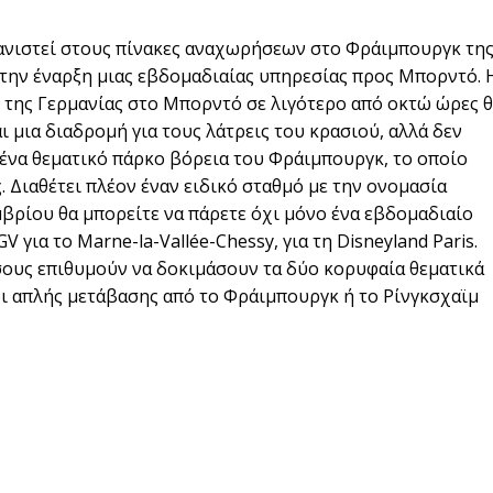
φανιστεί στους πίνακες αναχωρήσεων στο Φράιμπουργκ τη
 την έναρξη μιας εβδομαδιαίας υπηρεσίας προς Μπορντό. 
της Γερμανίας στο Μπορντό σε λιγότερο από οκτώ ώρες 
αι μια διαδρομή για τους λάτρεις του κρασιού, αλλά δεν
, ένα θεματικό πάρκο βόρεια του Φράιμπουργκ, το οποίο
. Διαθέτει πλέον έναν ειδικό σταθμό με την ονομασία
μβρίου θα μπορείτε να πάρετε όχι μόνο ένα εβδομαδιαίο
 για το Marne-la-Vallée-Chessy, για τη Disneyland Paris.
σους επιθυμούν να δοκιμάσουν τα δύο κορυφαία θεματικά
οι απλής μετάβασης από το Φράιμπουργκ ή το Ρίνγκσχαϊμ