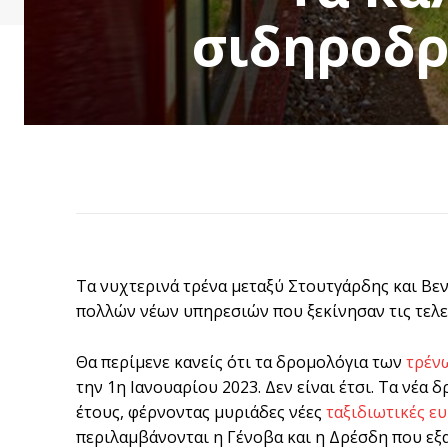
σιδηροδρο
Τα νυχτερινά τρένα μεταξύ Στουτγάρδης και Βεν
πολλών νέων υπηρεσιών που ξεκίνησαν τις τελε
Θα περίμενε κανείς ότι τα δρομολόγια των
τρέν
την 1η Ιανουαρίου 2023. Δεν είναι έτσι. Τα νέα
έτους, φέρνοντας μυριάδες νέες
ταξιδιωτικές ευ
περιλαμβάνονται η Γένοβα και η Δρέσδη που εξα