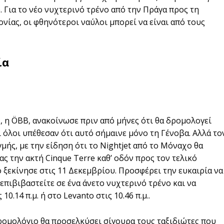
e. Για το νέο νυχτερινό τρένο από την Πράγα προς τη
νίας, οι φθηνότεροι ναύλοι μπορεί να είναι από τους
ία
, η ÖBB, ανακοίνωσε πριν από μήνες ότι θα δρομολογεί
ι όλοι υπέθεσαν ότι αυτό σήμαινε μόνο τη Γένοβα. Αλλά το
μής, με την είδηση ότι το Nightjet από το Μόναχο θα
ς την ακτή Cinque Terre καθ’ οδόν προς τον τελικό
ο ξεκίνησε στις 11 Δεκεμβρίου. Προσφέρει την ευκαιρία να
επιβιβαστείτε σε ένα άνετο νυχτερινό τρένο και να
0.14 π.μ. ή στο Levanto στις 10.46 π.μ..
ρομολόγιο θα προσελκύσει σίγουρα τους ταξιδιώτες που