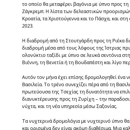
το οποίο θα μεταφέρει βαγόνια με ύπνο προς τη 
Ζάγκρεμπ. Η λίστα των δελεαστικών προορισμών
Κροατία, τα Χριστούγεννα και το Πάσχα, και στ
2023.
Η διαδρομή από τη Στουτγάρδη προς τη Ριέκα δ
διαδρομή μέσα από τους λόφους της Ίστριας πρ
ολονύκτιο ταξίδι με ύπνο σε λευκά σεντόνια στη
Βιέννη, τη Βενετία ή τη Βουδαπέστη και λίγο πε
Αυτόν τον μήνα έχει επίσης δρομολογηθεί ένα ν
Βασιλεία. Το τρένο συνεχίζει πέρα από τη Βασιλ
πρωτεύουσα της Τσεχίας τη δυνατότητα να επιλ
διανυκτέρευσης προς τη Ζυρίχη – την παραδοσια
νύχτα, και τη νέα υπηρεσία μέσω Σαξονίας.
Τα νυχτερινά δρομολόγια με νυχτερινό ύπνο θα μ
και ορισμένα δεν είναι ακόμη διαθέσιμα. Μια κα