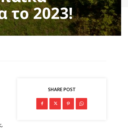
α το 2023!
SHARE POST
ς,