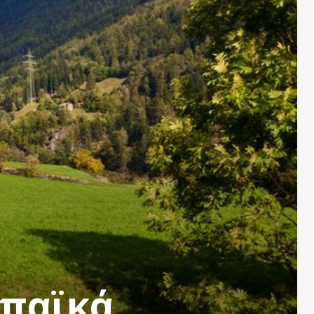
ωπαϊκά