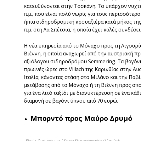
κατευθύνονται στην Τοσκάνη. Το υπάρχον νυχτε
π.μ., που είναι πολύ νωρίς για τους περισσότερ
ήπια σιδηροδρομική κρουαζιέρα κατά μήκος της 
π.μ. στη Λα Σπέτσια, η οποία έχει καλές συνδέσε
Η νέα υπηρεσία από το Μόναχο προς τη Λιγουρ
Βιέννη, η οποία αναχωρεί από την αυστριακή πρω
αξιόλογου σιδηροδρόμου Semmering. Τα βαγόνια
πρωινές ώρες στο Villach της Καρινθίας στην Αυσ
Ιταλία, κάνοντας στάση στο Μιλάνο και την Παβία
μετάβασης από το Μόναχο ή τη Βιέννη προς οπ
για ένα λιτό ταξίδι με διανυκτέρευση σε ένα κάθ
διαμονή σε βαγόνι ύπνου από 70 ευρώ.
Μπορντό προς Μαύρο Δρυμό
Photo: Φρέιμπουργκ / Kanan Khasmammadov / Unsplash