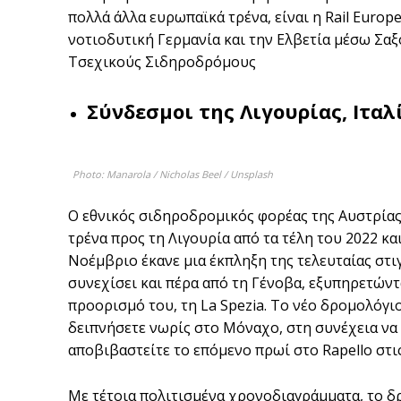
πολλά άλλα ευρωπαϊκά τρένα, είναι η Rail Europ
νοτιοδυτική Γερμανία και την Ελβετία μέσω Σαξο
Τσεχικούς Σιδηροδρόμους
Σύνδεσμοι της Λιγουρίας, Ιταλ
Photo: Manarola / Nicholas Beel / Unsplash
Ο εθνικός σιδηροδρομικός φορέας της Αυστρίας
τρένα προς τη Λιγουρία από τα τέλη του 2022 κα
Νοέμβριο έκανε μια έκπληξη της τελευταίας στιγ
συνεχίσει και πέρα από τη Γένοβα, εξυπηρετώντα
προορισμό του, τη La Spezia. Το νέο δρομολόγι
δειπνήσετε νωρίς στο Μόναχο, στη συνέχεια να 
αποβιβαστείτε το επόμενο πρωί στο Rapello στις 1
Με τέτοια πολιτισμένα χρονοδιαγράμματα, το δ