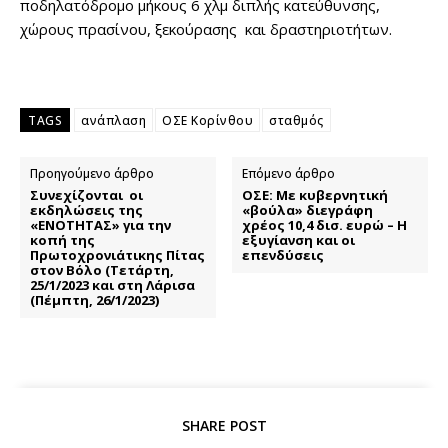
ποδηλατόδρομο μήκους 6 χλμ διπλής κατεύθυνσης,
χώρους πρασίνου, ξεκούρασης και δραστηριοτήτων.
TAGS
ανάπλαση
ΟΣΕ Κορίνθου
σταθμός
Προηγούμενο άρθρο
Επόμενο άρθρο
Συνεχίζονται οι
ΟΣΕ: Με κυβερνητική
εκδηλώσεις της
«βούλα» διεγράφη
«ΕΝΟΤΗΤΑΣ» για την
χρέος 10,4 δισ. ευρώ – Η
κοπή της
εξυγίανση και οι
Πρωτοχρονιάτικης Πίτας
επενδύσεις
στον Βόλο (Τετάρτη,
25/1/2023 και στη Λάρισα
(Πέμπτη, 26/1/2023)
SHARE POST