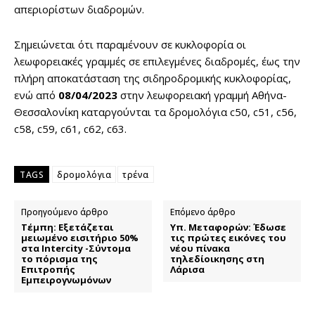
απεριορίστων διαδρομών.
Σημειώνεται ότι παραμένουν σε κυκλοφορία οι
λεωφορειακές γραμμές σε επιλεγμένες διαδρομές, έως την
πλήρη αποκατάσταση της σιδηροδρομικής κυκλοφορίας,
ενώ από
08/04/2023
στην λεωφορειακή γραμμή Αθήνα-
Θεσσαλονίκη καταργούνται τα δρομολόγια c50, c51, c56,
c58, c59, c61, c62, c63.
TAGS
δρομολόγια
τρένα
Προηγούμενο άρθρο
Επόμενο άρθρο
Τέμπη: Εξετάζεται
Υπ. Μεταφορών: Έδωσε
μειωμένο εισιτήριο 50%
τις πρώτες εικόνες του
στα Intercity -Σύντομα
νέου πίνακα
το πόρισμα της
τηλεδίοικησης στη
Επιτροπής
Λάρισα
Εμπειρογνωμόνων