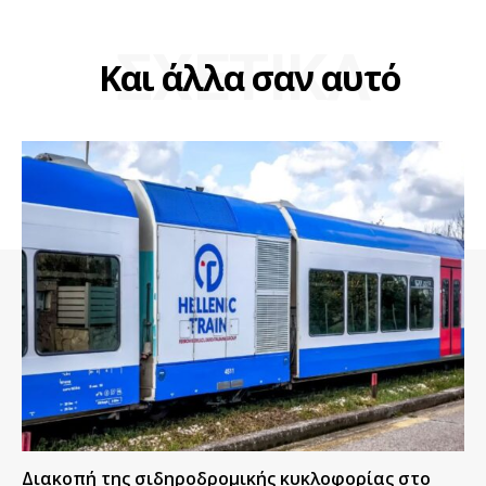
ΣΧΕΤΙΚΑ
Και άλλα σαν αυτό
Διακοπή της σιδηροδρομικής κυκλοφορίας στο