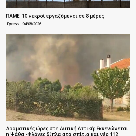
ΠΑΜΕ: 10 νεκροί εργαζόμενοι σε 8 μέρες
Epress
-
04/08/2026
Δραματικές ώρες στη Δυτική Αττική: Εκκενώνεται
η Ψάθα -Φλόγες δίπλα στα σπίτια και νέο 112