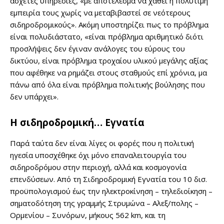
άσχετες υπηρεσίες, «με αποτέλεσμα να χαθεί η πολύτιμη
εμπειρία τους χωρίς να μεταβιβαστεί σε νεότερους
σιδηροδρομικούς». Ακόμη υποστηρίζει πως το πρόβλημα
είναι πολυδιάστατο, «είναι πρόβλημα αριθμητικό διότι
προσλήψεις δεν έγιναν ανάλογες του εύρους του
δικτύου, είναι πρόβλημα τροχαίου υλικού μεγάλης αξίας
που αφέθηκε να ρημάζει στους σταθμούς επί χρόνια, μα
πάνω από όλα είναι πρόβλημα πολιτικής βούλησης που
δεν υπάρχει».
Η σιδηροδρομική… Εγνατία
Παρά ταύτα δεν είναι λίγες οι φορές που η πολιτική
ηγεσία υποσχέθηκε όχι μόνο επαναλειτουργία του
σιδηροδρόμου στην περιοχή, αλλά και κοσμογονία
επενδύσεων. Από τη Σιδηροδρομική Εγνατία του 10 δισ.
προϋπολογισμού έως την ηλεκτροκίνηση – τηλεδιοίκηση –
σηματοδότηση της γραμμής Στρυμώνα – Αλεξ/πολης –
Ορμενίου – Συνόρων, μήκους 562 km, και τη