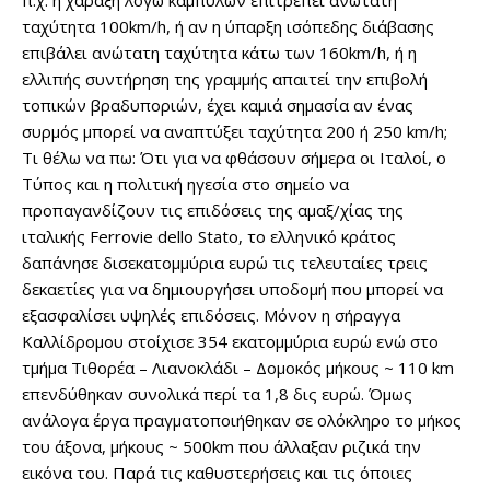
π.χ. η χάραξη λόγω καμπυλών επιτρέπει ανώτατη
ταχύτητα 100km/h, ή αν η ύπαρξη ισόπεδης διάβασης
επιβάλει ανώτατη ταχύτητα κάτω των 160km/h, ή η
ελλιπής συντήρηση της γραμμής απαιτεί την επιβολή
τοπικών βραδυποριών, έχει καμιά σημασία αν ένας
συρμός μπορεί να αναπτύξει ταχύτητα 200 ή 250 km/h;
Τι θέλω να πω: Ότι για να φθάσουν σήμερα οι Ιταλοί, ο
Τύπος και η πολιτική ηγεσία στο σημείο να
προπαγανδίζουν τις επιδόσεις της αμαξ/χίας της
ιταλικής Ferrovie dello Stato, το ελληνικό κράτος
δαπάνησε δισεκατομμύρια ευρώ τις τελευταίες τρεις
δεκαετίες για να δημιουργήσει υποδομή που μπορεί να
εξασφαλίσει υψηλές επιδόσεις. Μόνον η σήραγγα
Καλλίδρομου στοίχισε 354 εκατομμύρια ευρώ ενώ στο
τμήμα Τιθορέα – Λιανοκλάδι – Δομοκός μήκους ~ 110 km
επενδύθηκαν συνολικά περί τα 1,8 δις ευρώ. Όμως
ανάλογα έργα πραγματοποιήθηκαν σε ολόκληρο το μήκος
του άξονα, μήκους ~ 500km που άλλαξαν ριζικά την
εικόνα του. Παρά τις καθυστερήσεις και τις όποιες