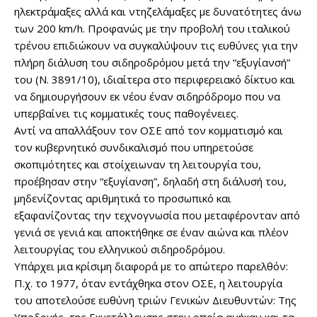
ηλεκτράμαξες αλλά και ντηζελάμαξες με δυνατότητες άνω
των 200 km/h. Προφανώς με την προβολή του ιταλικού
τρένου επιδιώκουν να συγκαλύψουν τις ευθύνες για την
πλήρη διάλυση του σιδηροδρόμου μετά την “εξυγίανσή”
του (Ν. 3891/10), ιδιαίτερα στο περιφερειακό δίκτυο και
να δημιουργήσουν εκ νέου έναν σιδηρόδρομο που να
υπερβαίνει τις κομματικές τους παθογένειες.
Αντί να απαλλάξουν τον ΟΣΕ από τον κομματισμό και
τον κυβερνητικό συνδικαλισμό που υπηρετούσε
σκοπιμότητες και στοίχειωναν τη λειτουργία του,
προέβησαν στην “εξυγίανση”, δηλαδή στη διάλυσή του,
μηδενίζοντας αριθμητικά το προσωπικό και
εξαφανίζοντας την τεχνογνωσία που μεταφέρονταν από
γενιά σε γενιά και αποκτήθηκε σε έναν αιώνα και πλέον
λειτουργίας του ελληνικού σιδηροδρόμου.
Υπάρχει μια κρίσιμη διαφορά με το απώτερο παρελθόν:
Π.χ. το 1977, όταν εντάχθηκα στον ΟΣΕ, η λειτουργία
του αποτελούσε ευθύνη τριών Γενικών Διευθυντών: Της