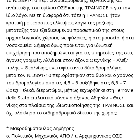
το Ν. 3891/10 περί «Αναδιάρθρωσης, εξυγίανσης και
ανάπτυξης του ομίλου ΟΣΕ και της ΤΡΑΙΝΟΣΕ..» για τον
ίδιο λόγο. Με τη διαφορά ότι τότε η ΤΡΑΝΟΣΕ ήταν
κρατική με τεράστιες ελλείψεις λόγω της μαζικής
μετάταξης του εξειδικευμένου προσωπικού της στους
αρχαιολογικούς χώρους ως φύλακες, ή στα μουσεία, ή στα
νοσοκομεία. Σήμερα όμως πρόκειται για ιδιωτική
επιχείρηση που αποζημιώνεται για τις υπηρεσίες της στις
άγονες γραμμές. Αλλά και στον άξονα Θες/νίκης – Αλεξ/
πολης – Θεσ/νίκης, ενώ υφίσταντο δέκα δρομολόγια,
μετά τον Ν. 3891/10 περιορίστηκαν στα δύο και ο χρόνος
του δρομολογίου από τις 4,5 – 5 αυξήθηκε στις 6,5 – 7
ώρες! Τελικά, διερωτώμαι, μήπως εκχωρήθηκε στη Ferrovie
dello Stato επιλεκτικά μόνον ο άξονας Αθηνών – Θες/
νίκης στα πλαίσια της ιδιωτικοποίησης της ΤΡΑΙΝΟΣΕ και
όχι ολόκληρο το σιδηροδρομικό δίκτυο της χώρας;
* Μακροδημόπουλος Δημήτρης
σ. Πολιτικός Μηχανικός ΑΠΘ / τ. Αρχιμηχανικός ΟΣΕ