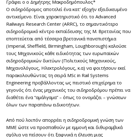
Γράφει ο ο Δημήτρης Μακροδημόπουλος*
Ο σιδηρόδρομος αποτελεί ένα κατ’ εξοχήν εξειδικευμένο
αντικείμενο. Είναι χαρακτηριστικό ότι το Advanced
Railways Research Center (ARRC), το σημαντικότερο
σιδηροδρομικό κέντρο εκπαίδευσης της Μ. Βρετανίας που
εποπτεύεται από τέσσερα βρετανικά πανεπιστήμια
(Imperial, Sheffield, Birmingham, Loughborough) καλούσε
τους Μηχανικούς κάθε ειδικότητας των ευρωπαϊκών
σιδηροδρομικών δικτύων (Πολιτικούς Μηχανικούς,
Μηχανολόγους, Ηλεκτρολόγους, κ.α) να φοιτήσουν εκεί
παρακολουθώντας τη σειρά MSc in Rail Systems
Engineering προβάλλοντας ως πειστικό επιχείρημα το
γεγονός ότι ένας μηχανικός του σιδηροδρόμου πρέπει να
διαθέτει ένα “αμάλγαμα” – όπως το ονομάζει – γνώσεων
όλων των παραπάνω ειδικοτήτων.
Από πού λοιπόν απορρέει η σιδηροδρομική γνώση των
ΜΜΕ ώστε να προσπαθούν με εμμονή και διθυραμβικά
σχόλια να πείσουν ότι ξαφνικά η έλευση μιας