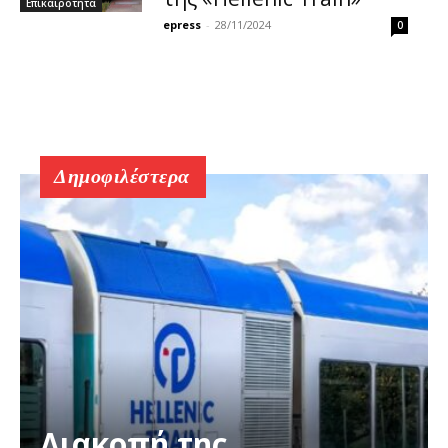
Επικαιρότητα
epress
-
28/11/2024
0
Δημοφιλέστερα
Διακοπή της