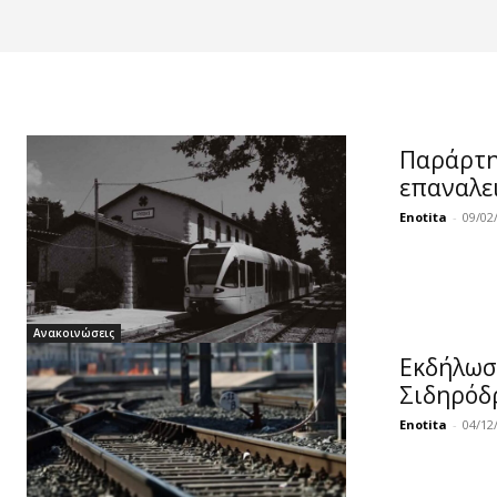
Παράρτη
επαναλε
Enotita
-
09/02
Ανακοινώσεις
Εκδήλωση
Σιδηρόδ
Enotita
-
04/12