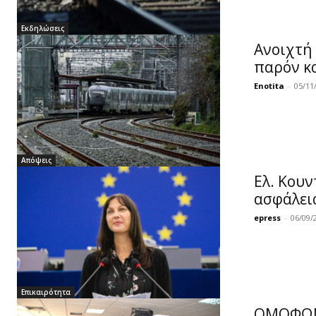
Εκδηλώσεις
Ανοιχτή 
παρόν κ
Enotita
-
05/11
Απόψεις
Ελ. Κουν
ασφάλει
epress
-
06/09/
Επικαιρότητα
ΟΜΟΦΩΝΟ