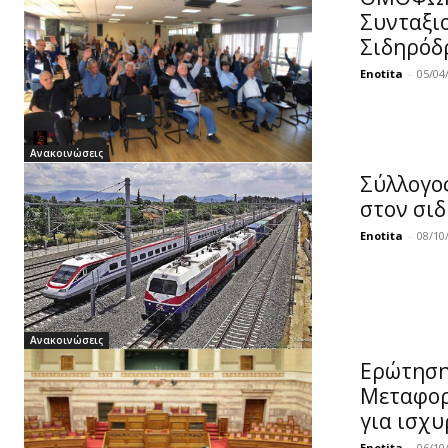
Συνταξι
Σιδηρόδ
Enotita
-
05/04
Ανακοινώσεις
Σύλλογο
στον σι
Enotita
-
08/10
Ανακοινώσεις
Ερώτηση
Μεταφορώ
για ισχυ
Enotita
-
06/10