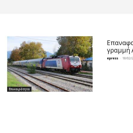
Επαναφο
γραμμή 
epress
-
18/02/
Επικαιρότητα