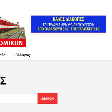
σία
Σύλλογος
Σ
SEARCH