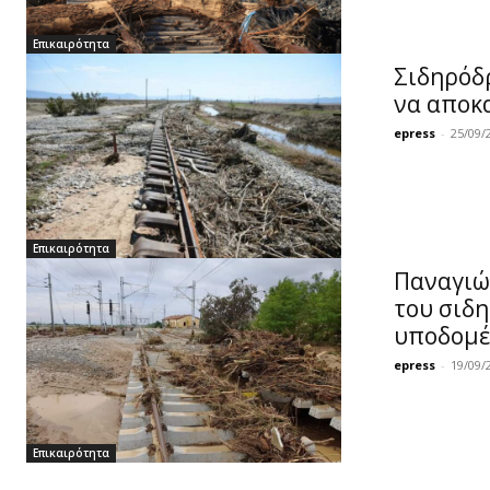
Επικαιρότητα
Σιδηρόδρ
να αποκα
epress
-
25/09/
Επικαιρότητα
Παναγιώ
του σιδ
υποδομές
epress
-
19/09/
Επικαιρότητα