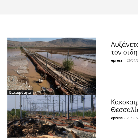
Αυξάνετα
τον σιδ
epress
-
26/01/
Επικαιρότητα
Κακοκαιρ
Θεσσαλί
epress
-
28/09/