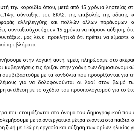
υτή την κοροϊδία όπου, μετά από 15 χρόνια ληστείας στ
ης,14ης σύνταξης, του ΕΚΑΣ, της επιβολής της άδικης κ
ισφοράς αλληλεγγύης και πολλών άλλων παράνομων κ
δες συνταξιούχοι έχουν 15 χρόνια να πάρουν αύξηση, ότ
υντάξεις, μας λένε προκλητικά ότι πρέπει να είμαστε κ
ικά προβλήματα.
ωνήσουμε στην λογική αυτή, εμείς πληρώσαμε στο ακέρα
ς οι κυβερνήσεις τις έριξαν στην χοάνη των δημοσιονομικ
α συμβιβαστούμε με τα κονδύλια που προορίζονται για τ
ολέμους για να δολοφονούνται οι λαοί στον βωμό τ
ρη αντίθεση με το σχέδιο του προϋπολογισμού για το έτ
έτρα που ετοιμάζονται στο όνομα του δημογραφικού που 
ολεμήσουμε με τα αντεργατικά μέτρα ενάντια στα παιδιά κ
ρη ζωή με 13ώρη εργασία και αύξηση των ορίων ηλικίας γ