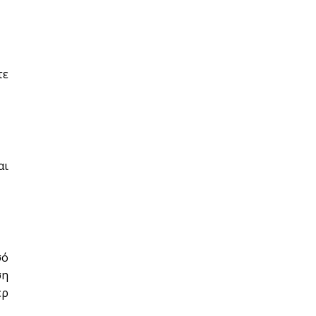
τε
αι
σό
ση
έρ