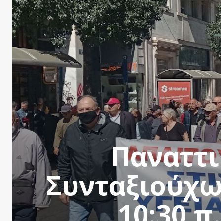
Παναττι
Συνταξιούχω
10:30 π