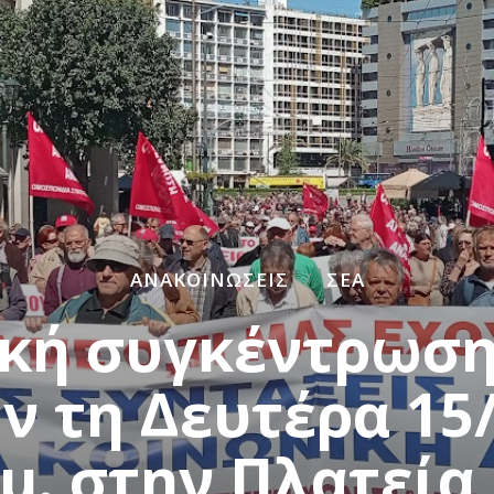
ΑΝΑΚΟΙΝΏΣΕΙΣ
ΣΕΑ
κή συγκέντρωση
ν τη Δευτέρα 15/
.μ. στην Πλατεία