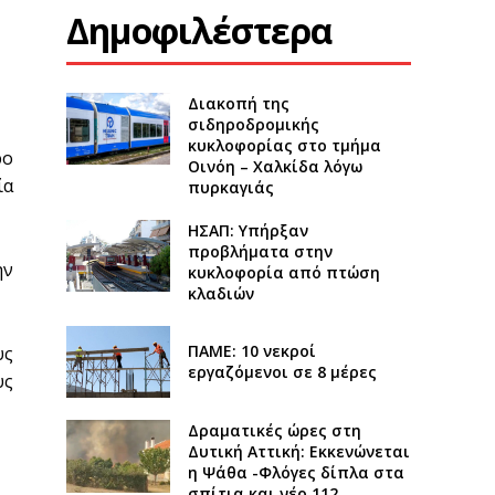
Δημοφιλέστερα
Διακοπή της
σιδηροδρομικής
κυκλοφορίας στο τμήμα
ρο
Οινόη – Χαλκίδα λόγω
ία
πυρκαγιάς
ΗΣΑΠ: Υπήρξαν
προβλήματα στην
ην
κυκλοφορία από πτώση
κλαδιών
ΠΑΜΕ: 10 νεκροί
υς
εργαζόμενοι σε 8 μέρες
υς
Δραματικές ώρες στη
Δυτική Αττική: Εκκενώνεται
η Ψάθα -Φλόγες δίπλα στα
σπίτια και νέο 112