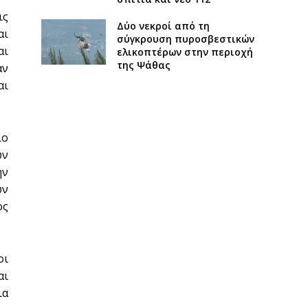
ις
Δύο νεκροί από τη
αι
σύγκρουση πυροσβεστικών
αι
ελικοπτέρων στην περιοχή
της Ψάθας
αν
αι
ιο
ών
ην
ων
ος
οι
αι
ια