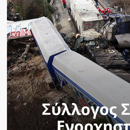
Σύλλογος 
Ενορχησ