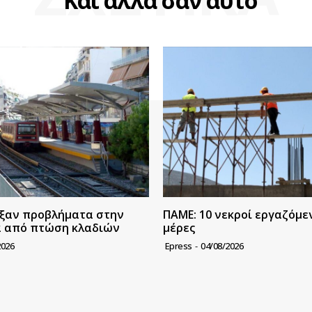
Και άλλα σαν αυτό
ξαν προβλήματα στην
ΠΑΜΕ: 10 νεκροί εργαζόμεν
α από πτώση κλαδιών
μέρες
2026
Epress
-
04/08/2026