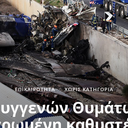
ΕΠΙΚΑΙΡΌΤΗΤΑ
ΧΩΡΊΣ ΚΑΤΗΓΟΡΊΑ
Συγγενών Θυμάτ
τρωμένη καθυστέ