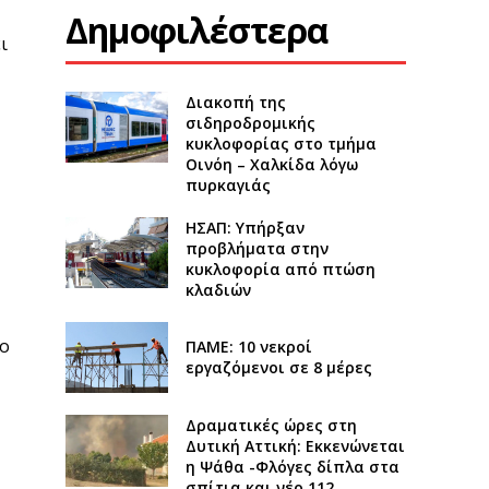
Δημοφιλέστερα
ι
Διακοπή της
σιδηροδρομικής
κυκλοφορίας στο τμήμα
Οινόη – Χαλκίδα λόγω
πυρκαγιάς
ΗΣΑΠ: Υπήρξαν
προβλήματα στην
κυκλοφορία από πτώση
κλαδιών
το
ΠΑΜΕ: 10 νεκροί
εργαζόμενοι σε 8 μέρες
Δραματικές ώρες στη
Δυτική Αττική: Εκκενώνεται
η Ψάθα -Φλόγες δίπλα στα
σπίτια και νέο 112