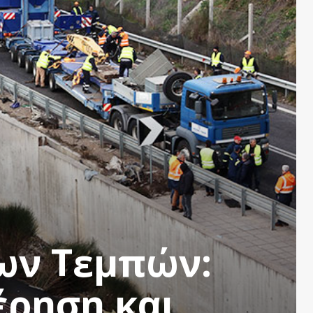
ων Τεμπών:
ρηση και