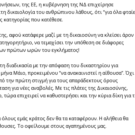
ρνήσεων, της ΕΕ, η κυβέρνηση της ΝΔ επιχείρησε
η δικαιολογία του ανθρώπινου λάθους, ότι “για όλα φταίε
ς κατηγορίας που κατέθεσε.
ς, αφού κατάφερε μαζί με τη δικαιοσύνη να κλείσει άρον
κατηγορητήριο, να τεμαχίσει την υπόθεση σε διάφορες
 των πρώτων ωρών του εγκλήματος!
στη διαδικασία με την απόφαση του δικαστηρίου για
μήνα Μάιο, προκειμένου “να ανακαινιστεί η αίθουσα”. Όχι
πό την πρώτη στιγμή για τους απαράδεκτους όρους
ταση για νέες αναβολές. Με τις πλάτες της Δικαιοσύνης,
, τώρα επιχειρεί να καθυστερήσει και την κύρια δίκη για 
α όλους εμάς κράτος δεν θα τα καταφέρουν. Η αλήθεια θα
ίθουσες. Το οφείλουμε στους αγαπημένους μας.