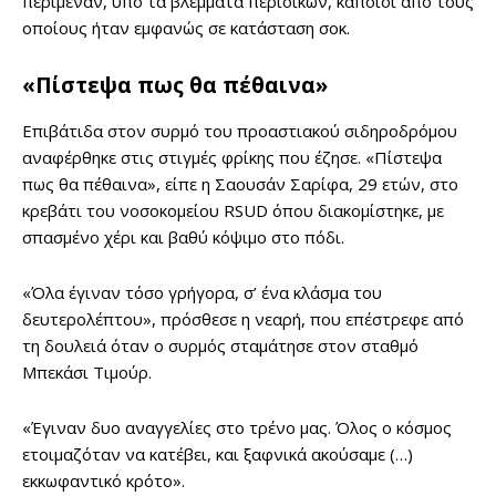
περίμεναν, υπό τα βλέμματα περίοικων, κάποιοι από τους
οποίους ήταν εμφανώς σε κατάσταση σοκ.
«Πίστεψα πως θα πέθαινα»
Επιβάτιδα στον συρμό του προαστιακού σιδηροδρόμου
αναφέρθηκε στις στιγμές φρίκης που έζησε. «Πίστεψα
πως θα πέθαινα», είπε η Σαουσάν Σαρίφα, 29 ετών, στο
κρεβάτι του νοσοκομείου RSUD όπου διακομίστηκε, με
σπασμένο χέρι και βαθύ κόψιμο στο πόδι.
«Όλα έγιναν τόσο γρήγορα, σ’ ένα κλάσμα του
δευτερολέπτου», πρόσθεσε η νεαρή, που επέστρεφε από
τη δουλειά όταν ο συρμός σταμάτησε στον σταθμό
Μπεκάσι Τιμούρ.
«Έγιναν δυο αναγγελίες στο τρένο μας. Όλος ο κόσμος
ετοιμαζόταν να κατέβει, και ξαφνικά ακούσαμε (…)
εκκωφαντικό κρότο».