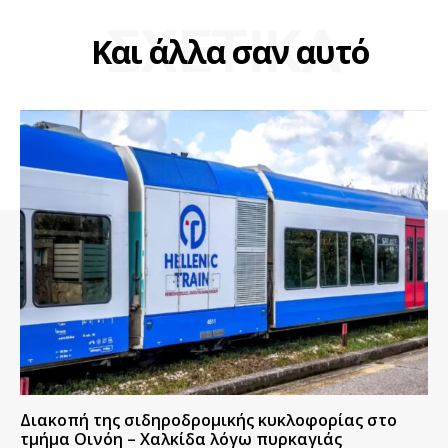
ΣΧΕΤΙΚΑ
Και άλλα σαν αυτό
Διακοπή της σιδηροδρομικής κυκλοφορίας στο
τμήμα Οινόη – Χαλκίδα λόγω πυρκαγιάς