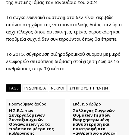
της Δυτικής Ιάβας τον Ιανουάριο του 2024.
Τα συγκοινωνιακά δυστυχήματα δεν είναι ακριβώς
σπάνια στη χώρα της νοτιοανατολικής Ασίας, πελώριο
αρχιπέλαγος όπου αυτοκίνητα, τρένα, αεροσκάφη και
πορθμεία συχνά δεν συντηρούνται όπως θα έπρεπε.
Το 2015, σύγκρουση σιδηροδρομικού συρμού με μικρό
λεωφορείο σε ισόπεδη διάβαση στοίχιζε τη ζωή σε 16
ανθρώπους στην Τζακάρτα.
TAGS
ΙΝΔΟΝΗΣΙΑ
ΝΕΚΡΟΙ
ΣΥΓΚΡΟΥΣΗ ΤΡΕΝΩΝ
Προηγούμενο άρθρο
Επόμενο άρθρο
Η Σ.Ε.Α. των
Σύλλογος Συγγενών
Συνεργαζόμενων
Θυμάτων Τεμπών:
Συνταξιουχικών
Ενορχηστρωμένη
Οργανώσεων για τα
καθυστέρηση και
πρόσφατα μέτρα της
επιστροφή στο
κυβέρνησης
«ανθρώπινο λάθος»!