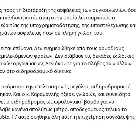
ς προς τη διατάραξη της ασφάλειας των συγκοινωνιών όσ
επικίνδυνη κατάσταση στην οποία λειτουργούσε ο
, εξαιτίας της υποχρηματοδότησης, της υποστελέχωσης κα
ημάτων ασφαλείας ήταν σε πλήρη γνώση του.
ρνείται επίμονα. Δεν ενημερώθηκε από τους αρμόδιους
εμπλεκόμενων φορέων; Δεν διάβασε τις δεκάδες εξώδικες
τικών οργανώσεων; Δεν άκουσε για το πλήθος των άλλων
αν στο σιδηροδρομικό δίκτυο;
 ακόμα και την επέλευση ενός μεγάλου σιδηροδρομικού
αν. Και ο κ. Καραμανλής ήξερε, γνώριζε, και συνειδητά
ργεί ο σιδηρόδρομος ως ωρολογιακή βόμβα για να
 έλαβε κανένα απολύτως μέτρο, αποδεχόμενος τελικά το
δία. Γι’ αυτό στήθηκε όλη αυτή η επιχείρηση συγκάλυψης