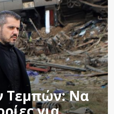
 Τεμπών: Να
ρίες για