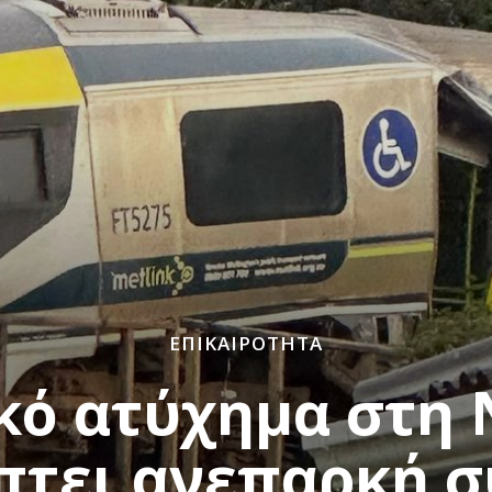
ΕΠΙΚΑΙΡΌΤΗΤΑ
κό ατύχημα στη 
τει ανεπαρκή 