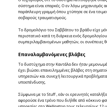
σύστημα είναι επαρκές. Ο εν λόγω μηχανισμός α
παράπλευρη γραμμή όπου χτύπησε σε ένα τσιμε
σοβαρούς τραυματισμούς.
Το δρομολόγιο του Σαββάτου το βράδυ είχε μόν
περιστατικό κατά τη διάρκεια ενός δρομολογίου
συμπεριλαμβανομένων μαθητών, οι συνέπειες θα
Επαναλαμβανόμενες βλάβες
Το δυστύχημα στην Καντάλα δεν ήταν μεμονωμέ
έχει βιώσει επανειλημμένες βλάβες στη σηματο
υπηρεσιών και συνεχή λειτουργικά προβλήματα 
υποεπένδυσης.
Σύμφωνα με το Stuff , εάν οι ερευνητές καταλή
αφορούσε ένα τρένο που διήλθε από κόκκινο φαν
υπηρεσίες στο Wellington τους τελευταίους 12 μ