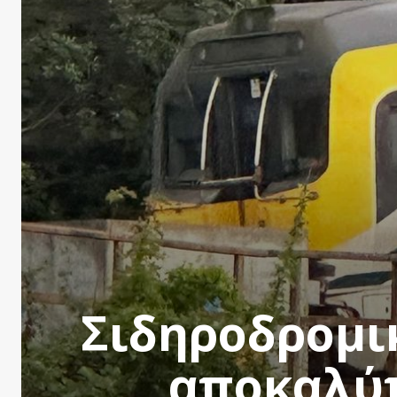
Σιδηροδρομι
αποκαλύπ