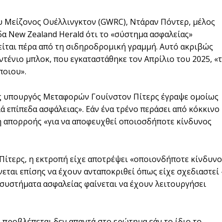
 Μείζονος Ουέλλινγκτον (GWRC), Ντάραν Πόντερ, μέλος
α New Zealand Herald ότι το «σύστημα ασφαλείας»
είται πέρα ​​από τη σιδηροδρομική γραμμή. Αυτό ακριβώς
ντένιο μπλοκ, που εγκαταστάθηκε τον Απρίλιο του 2025, «
ποιου».
 υπουργός Μεταφορών Γουίνστον Πίτερς έγραψε ομοίως
λά επίπεδα ασφάλειας». Εάν ένα τρένο περάσει από κόκκινο
μή απορροής «για να αποφευχθεί οποιοσδήποτε κίνδυνος
 Πίτερς, η εκτροπή είχε αποτρέψει «οποιονδήποτε κίνδυνο
νεται επίσης να έχουν ανταποκριθεί όπως είχε σχεδιαστεί 
α συστήματα ασφαλείας φαίνεται να έχουν λειτουργήσει
 προβλέπεται δεν απαντά στο ερώτημα εάν το ίδιο το