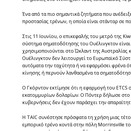
Ένα από τα πιο σημαντικά ζητήματα που ανέδειξ
προστασίας τρένων, η οποία είναι στάνταρ σε π
Στις 11 Ιουνίου, ο επικεφαλής του μετρό της Kiw
σύστημα σηματοδότησης του Ουέλινγκτον είναι 
χρησιμοποιούνται στο Ώκλαντ της Αυστραλίας κα
Ουέλινγκτον δεν λειτουργεί το Ευρωπαϊκό Σύστ
αυτόματα την ταχύτητα ή να εφαρμόσει φρένα ό
κίνησης ή περνούν λανθασμένα τα σηματοδότησ
Ο Γκόρντον εκτίμησε ότι η εφαρμογή του ETCS σ
εκατομμυρίων δολαρίων. Ο Πόντερ δήλωσε στο R
κυβερνήσεις δεν έχουν παράσχει την απαραίτη
Η TAIC συνέστησε πρόσφατα τη χρήση μιας τέτο
εμπορικό τρένο κοντά στην πόλη Morrinsville τ