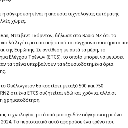
ε η σύγκρουση είναι η απουσία τεχνολογίας αυτόματης
ολλές χώρες.
iRail, Ντέιβιντ Γκόρντον, δήλωσε στο Radio NZ ότι το
«πολύ λιγότερο επιεικής» από τα σύγχρονα συστήματα πο
ι της Ευρώπης. Σε αντίθεση με αυτά τα μέρη, το
ημα Ελέγχου Τρένων (ETCS), το οποίο μπορεί να μειώσει
ταν τα τρένα υπερβαίνουν τα εξουσιοδοτημένα όρια
ης.
το Ουέλινγκτον θα κοστίσει μεταξύ 500 και 750
NZ ότι ένα ETCS συζητείται εδώ και χρόνια, αλλά οι
τη χρηματοδότηση.
ιας τεχνολογίας μετά από μια σχεδόν σύγκρουση με ένα
ο 2024. Το περιστατικό αυτό αφορούσε ένα τρένο που