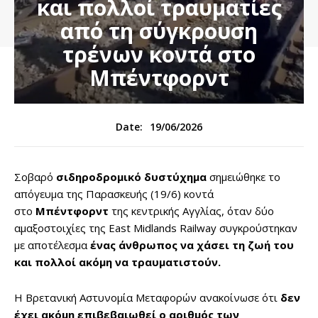
και πολλοί τραυματίες
από τη σύγκρουση
τρένων κοντά στο
Μπέντφορντ
19/06/2026
Date:
Σοβαρό
σιδηροδρομικό δυστύχημα
σημειώθηκε το
απόγευμα της Παρασκευής (19/6) κοντά
στο
Μπέντφορντ
της κεντρικής Αγγλίας, όταν δύο
αμαξοστοιχίες της East Midlands Railway συγκρούστηκαν
με αποτέλεσμα
ένας άνθρωπος να χάσει τη ζωή του
και πολλοί ακόμη να τραυματιστούν.
Η Βρετανική Αστυνομία Μεταφορών ανακοίνωσε ότι
δεν
έχει ακόμη επιβεβαιωθεί ο αριθμός των