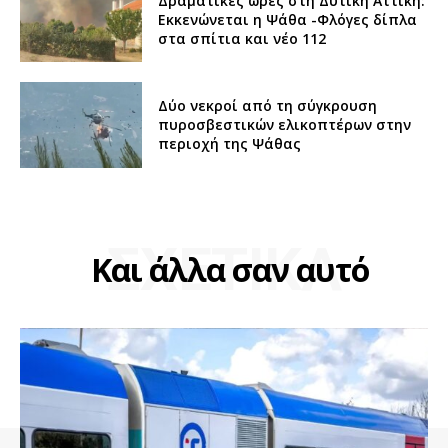
Δραματικές ώρες στη Δυτική Αττική:
Εκκενώνεται η Ψάθα -Φλόγες δίπλα
στα σπίτια και νέο 112
Δύο νεκροί από τη σύγκρουση
πυροσβεστικών ελικοπτέρων στην
περιοχή της Ψάθας
ΣΧΕΤΙΚΑ
Και άλλα σαν αυτό