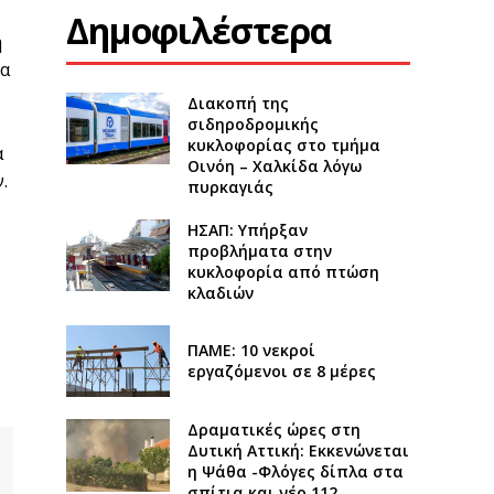
Δημοφιλέστερα
η
ια
Διακοπή της
σιδηροδρομικής
κυκλοφορίας στο τμήμα
α
Οινόη – Χαλκίδα λόγω
.
πυρκαγιάς
ΗΣΑΠ: Υπήρξαν
προβλήματα στην
κυκλοφορία από πτώση
κλαδιών
ΠΑΜΕ: 10 νεκροί
εργαζόμενοι σε 8 μέρες
Δραματικές ώρες στη
Δυτική Αττική: Εκκενώνεται
η Ψάθα -Φλόγες δίπλα στα
σπίτια και νέο 112