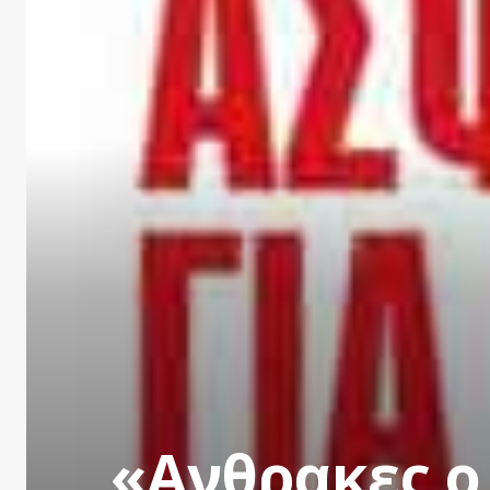
«Ανθρακες ο