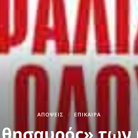
ΑΠΌΨΕΙΣ
ΕΠΊΚΑΙΡΑ
 θησαυρός» των