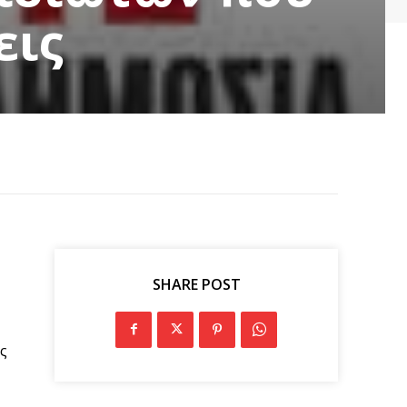
εις
SHARE POST
ς