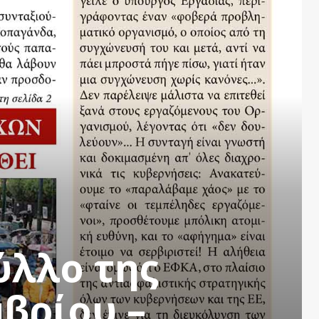
ύλλο της
βρίου –