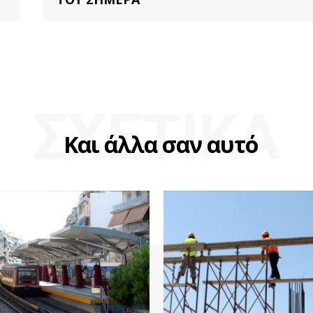
ΣΧΕΤΙΚΑ
Και άλλα σαν αυτό