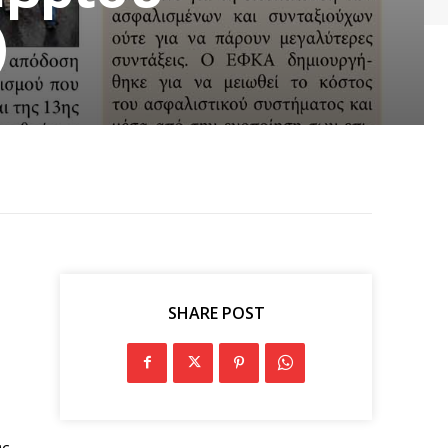
)
SHARE POST
υς