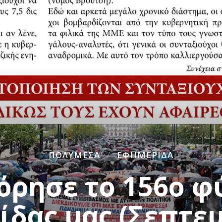
ΠΟΛΥΜΈΣΑ
ΕΦΗΜΕΡΊΔΑ
ρησε το 156ο φ
ίδας μας (Σεπτεμ