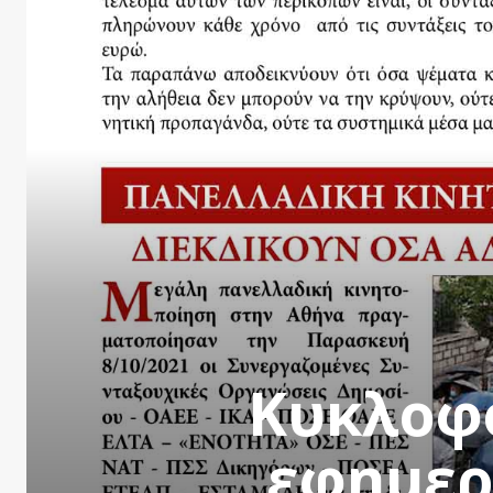
Κυκλοφό
εφημερ