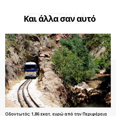
ΣΧΕΤΙΚΑ
Και άλλα σαν αυτό
Οδοντωτός: 1,86 εκατ. ευρώ από την Περιφέρεια