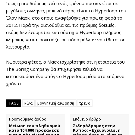
Ίσως η πιο διάσημη ιδέα ενός τρένου που κινείται σε
μεγάλους σωλήνες με κενό αέρος είναι το Hyperloop του
Έλον Μασκ, στο οποίο αναφέρθηκε για πρώτη φορά το
2012. Παρά την αισιοδοξία και τις πρώιμες δοκιμές,
ακόμη δεν έχουμε δει ένα σύστημα Hyperloop πλήρους
κλίμακας να κατασκευάζεται, πόσο μάλλον να τίθεται σε
λειτουργία.
Νωρίτερα φέτος, ο Μασκ ισχυρίστηκε ότι η εταιρεία του
The Boring Company θα επιχειρήσει τελικά να
κατασκευάσει ένα υπόγειο Hyperloop μέσα στα επόμενα
χρόνια.
TAGS
κίνα
μαγνητική αιώρηση
τρένο
Προηγούμενο άρθρο
Επόμενο άρθρο
Μείωση του πληθυσμού
Σιδηρόδρομος στην
κατά 104.000 προκάλεσε
Κύπρο; «Έχει ανοίξει η
η φυσική μείωσή του τη
πόρτα, έχουμε κάνει το