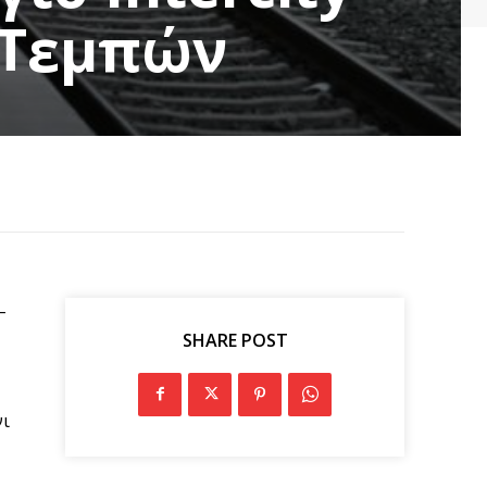
 Τεμπών
–
SHARE POST
νι