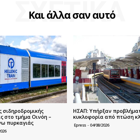
ΣΧΕΤΙΚΑ
Και άλλα σαν αυτό
ς σιδηροδρομικής
ΗΣΑΠ: Υπήρξαν προβλήμα
ς στο τμήμα Οινόη –
κυκλοφορία από πτώση κ
γω πυρκαγιάς
Epress
-
04/08/2026
2026