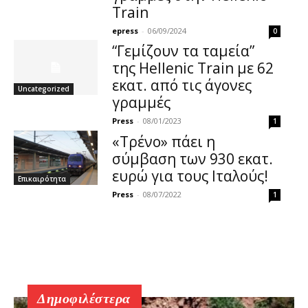
Train
epress
-
06/09/2024
0
“Γεμίζουν τα ταμεία”
της Hellenic Train με 62
εκατ. από τις άγονες
Uncategorized
γραμμές
Press
-
08/01/2023
1
«Τρένο» πάει η
σύμβαση των 930 εκατ.
ευρώ για τους Ιταλούς!
Επικαιρότητα
Press
-
08/07/2022
1
Δημοφιλέστερα