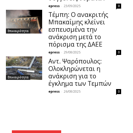
epress
-
23/09/2025
0
Τέμπη: Ο ανακριτής
Μπακαΐμης κλείνει
εσπευσμένα την
Επικαιρότητα
ανάκριση μετά το
πόρισμα της ΔΑΕΕ
epress
-
29/08/2025
0
Αντ. Ψαρόπουλος:
Ολοκληρώνεται η
ανάκριση για το
Επικαιρότητα
έγκλημα των Τεμπών
epress
-
26/08/2025
0