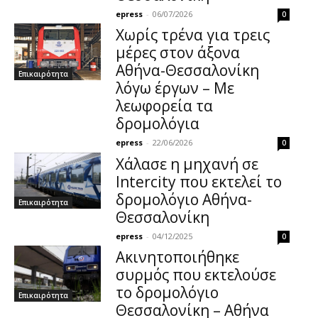
epress
-
06/07/2026
0
Χωρίς τρένα για τρεις
μέρες στον άξονα
Αθήνα-Θεσσαλονίκη
Επικαιρότητα
λόγω έργων – Με
λεωφορεία τα
δρομολόγια
epress
-
22/06/2026
0
Χάλασε η μηχανή σε
Intercity που εκτελεί το
δρομολόγιο Αθήνα-
Επικαιρότητα
Θεσσαλονίκη
epress
-
04/12/2025
0
Ακινητοποιήθηκε
συρμός που εκτελούσε
το δρομολόγιο
Επικαιρότητα
Θεσσαλονίκη – Αθήνα