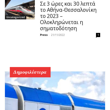
Σε 3 ώρες και 30 λεπτά
το Αθήνα-Θεσσαλονίκη
το 2023 –
Uncategorized
Ολοκληρώνεται η
σηματοδότηση
Press
-
21/11/2022
1
Δημοφιλέστερα