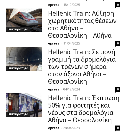
epress
-
18/10/2025
0
Hellenic Train: Αύξηση
χωρητικότητας θέσεων
στο Αθήνα –
Επικαιρότητα
Θεσσαλονίκη – Αθήνα
epress
-
11/04/2025
0
Hellenic Train: Σε μονή
γραμμή τα δρομολόγια
των τρένων σήμερα
Επικαιρότητα
στον άξονα Αθήνα –
Θεσσαλονίκη
epress
-
04/12/2024
0
Hellenic Train: Έκπτωση
50% για φοιτητές και
νέους στα δρομολόγια
Επικαιρότητα
Αθήνα – Θεσσαλονίκη
epress
-
28/04/2023
0