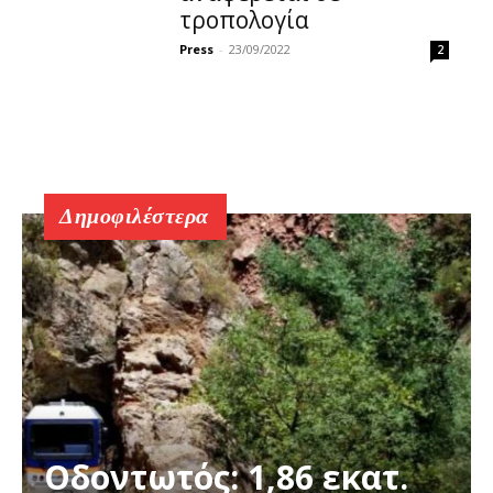
τροπολογία
Press
-
23/09/2022
2
Δημοφιλέστερα
Οδοντωτός: 1,86 εκατ.