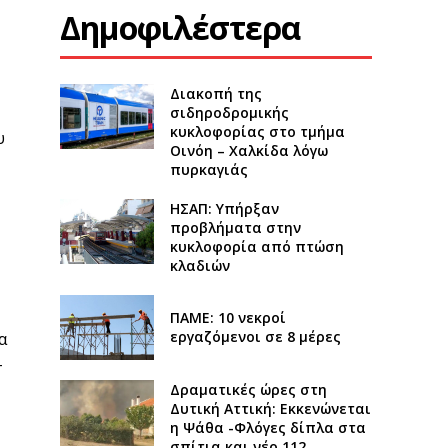
Δημοφιλέστερα
Διακοπή της
σιδηροδρομικής
κυκλοφορίας στο τμήμα
υ
Οινόη – Χαλκίδα λόγω
πυρκαγιάς
ΗΣΑΠ: Υπήρξαν
προβλήματα στην
κυκλοφορία από πτώση
κλαδιών
ΠΑΜΕ: 10 νεκροί
εργαζόμενοι σε 8 μέρες
α
-
Δραματικές ώρες στη
Δυτική Αττική: Εκκενώνεται
η Ψάθα -Φλόγες δίπλα στα
σπίτια και νέο 112