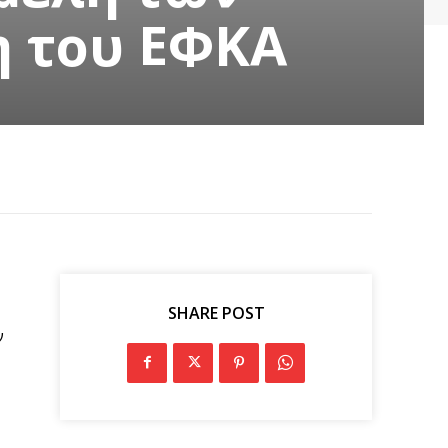
η του ΕΦΚΑ
SHARE POST
ν