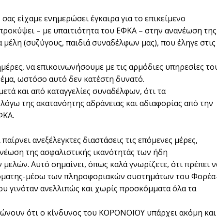
, σας είχαμε ενημερώσει έγκαιρα για το επικείμενο
 προκύψει – με υπαιτιότητα του ΕΦΚΑ – στην ανανέωση της
 μέλη (συζύγους, παιδιά συναδέλφων μας), που έληγε στις
μέρες, να επικοινωνήσουμε με τις αρμόδιες υπηρεσίες το
 θέμα, ωστόσο αυτό δεν κατέστη δυνατό.
μετά και από καταγγελίες συναδέλφων, ότι τα
 λόγω της ακατανόητης αδράνειας και αδιαφορίας από την
ΦΚΑ.
παίρνει ανεξέλεγκτες διαστάσεις τις επόμενες μέρες,
ανέωση της ασφαλιστικής ικανότητάς των ήδη
λών. Αυτό σημαίνει, όπως καλά γνωρίζετε, ότι πρέπει ν
υτόματης-μέσω των πληροφοριακών συστημάτων του Φορέα
ου γινόταν ανελλιπώς και χωρίς προσκόμματα όλα τα
ρώνουν ότι ο κίνδυνος του ΚΟΡΟΝΟΪΟΥ υπάρχει ακόμη και