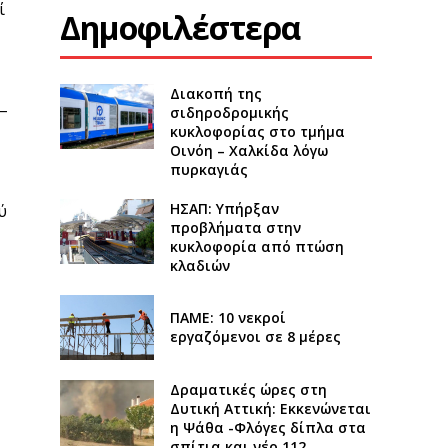
ί
Δημοφιλέστερα
Διακοπή της
–
σιδηροδρομικής
κυκλοφορίας στο τμήμα
Οινόη – Χαλκίδα λόγω
πυρκαγιάς
ΗΣΑΠ: Υπήρξαν
ύ
προβλήματα στην
κυκλοφορία από πτώση
κλαδιών
ΠΑΜΕ: 10 νεκροί
εργαζόμενοι σε 8 μέρες
Δραματικές ώρες στη
Δυτική Αττική: Εκκενώνεται
η Ψάθα -Φλόγες δίπλα στα
σπίτια και νέο 112