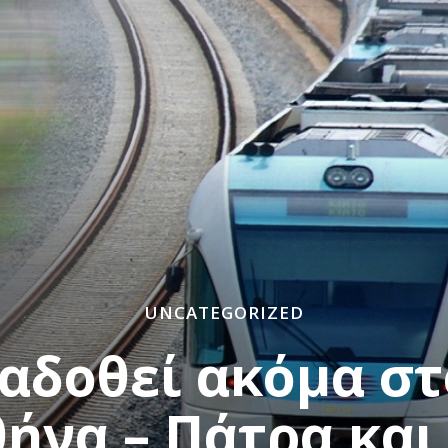
UNCATEGORIZED
ραδοθεί ακόμα στ
ήνα – Πάτρα και