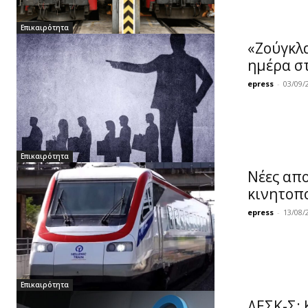
Επικαιρότητα
«Ζούγκλα
ημέρα στ
epress
-
03/09/
Επικαιρότητα
Νέες απο
κινητοπο
epress
-
13/08/
Επικαιρότητα
ΔΕΣΚ-Σ: 