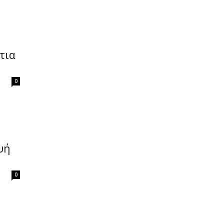
τια
0
υή
0