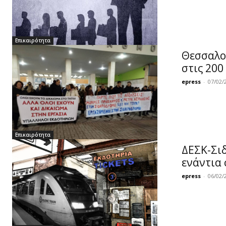
Επικαιρότητα
Θεσσαλον
στις 200
epress
-
07/02/
Επικαιρότητα
ΔΕΣΚ-Σι
ενάντια 
epress
-
06/02/