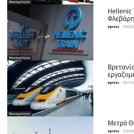
Επικαιρότητα
Hellenic
Φλεβάρη
epress
-
05/02/
Επικαιρότητα
Βρετανία
εργαζομ
epress
-
20/11/
Επικαιρότητα
Μετρό Θ
epress
-
21/06/