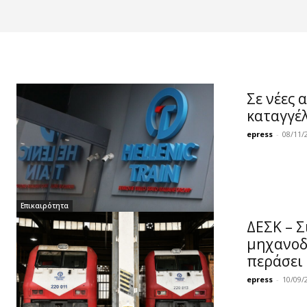
Σε νέες 
καταγγέλ
epress
-
08/11/
Επικαιρότητα
ΔΕΣΚ – 
μηχανοδ
περάσει
epress
-
10/09/