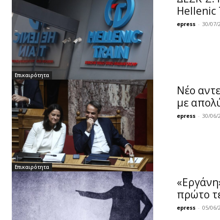
Hellenic
epress
-
30/07/
Επικαιρότητα
Νέο αντε
με απολύ
epress
-
30/06/
Επικαιρότητα
«Εργάνη»
πρώτο τ
epress
-
05/06/